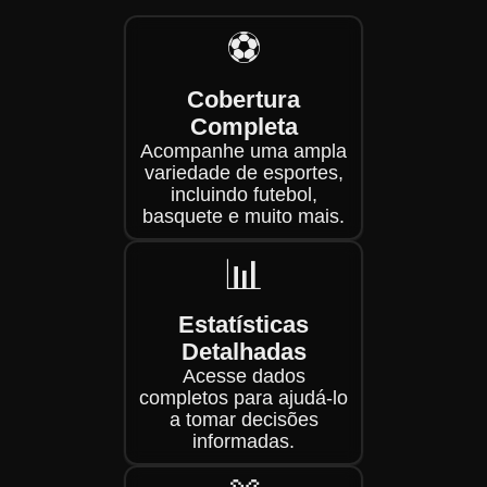
⚽
Cobertura
Completa
Acompanhe uma ampla
variedade de esportes,
incluindo futebol,
basquete e muito mais.
📊
Estatísticas
Detalhadas
Acesse dados
completos para ajudá-lo
a tomar decisões
informadas.