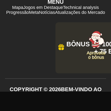
MENU
Mapa
Jogos em Destaque
Technical analysis
Progressão
Meta
Notícias
Atualizações do Mercado
BÔNUS DE 100
+ 75
Aproveite
o bônus
COPYRIGHT ©
2026
BEM-VINDO AO
350 BET – ONDE A DIVERSÃO E AS
OPORTUNIDADES SE ENCONTRAM!
Descubra a magia do 350 bet com jogos emocionantes,